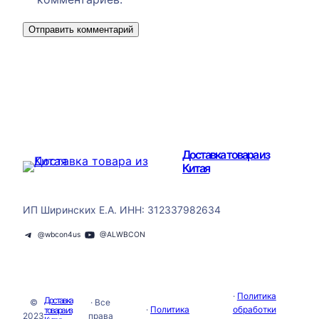
Доставка товара из
Китая
ИП Ширинских Е.А. ИНН: 312337982634
@wbcon4us
@ALWBCON
·
Политика
Доставка
©
· Все
·
Политика
обработки
товара из
2023
права