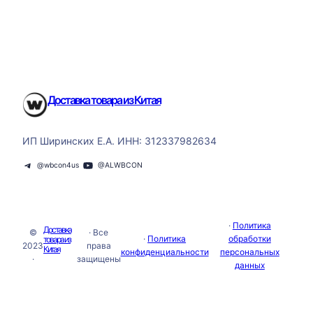
Китая
при
заказе
товара
Доставка товара из Китая
ИП Ширинских Е.А. ИНН: 312337982634
@wbcon4us
@ALWBCON
·
Политика
Доставка
©
· Все
·
Политика
обработки
товара из
2023
права
Китая
конфиденциальности
персональных
·
защищены
данных